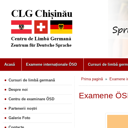
Acasă
Examene internaționale ÖSD
Cursuri de limbă germ
Prima pagină
»
Examene i
Cursuri de limbă germană
Despre noi
Examene ÖS
Centru de examinare ÖSD
Partenerii noștri
Galerie Foto
Contacte