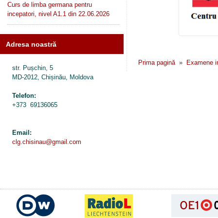
Curs de limba germana pentru
incepatori, nivel A1.1 din 22.06.2026
Adresa noastră
Prima pagină
»
Examene i
str. Pușchin, 5
MD-2012, Chișinău, Moldova
Telefon:
+373 69136065
Email:
clg.chisinau@gmail.com