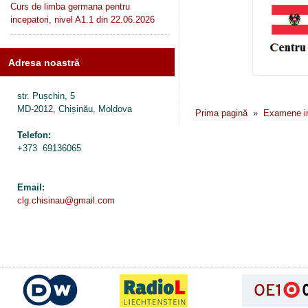
Curs de limba germana pentru
incepatori, nivel A1.1 din 22.06.2026
Adresa noastră
str. Pușchin, 5
MD-2012, Chișinău, Moldova
Prima pagină
»
Examene i
Telefon:
+373 69136065
Email:
clg.chisinau@gmail.com