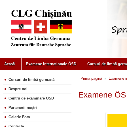
Acasă
Examene internaționale ÖSD
Cursuri de limbă germ
Prima pagină
»
Examene i
Cursuri de limbă germană
Despre noi
Examene ÖS
Centru de examinare ÖSD
Partenerii noștri
Galerie Foto
Contacte